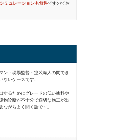
シミュレーションも無料
ですのでお
いまして、一
し、答えてく
て、近隣住民
マン・現場監督・塗装職人の間でき
いないケースです。
見分けがつか
ていて感心し
出するためにグレードの低い塗料や
建物診断が不十分で適切な施工が出
工依頼して良
念ながらよく聞く話です。
装工事を行う