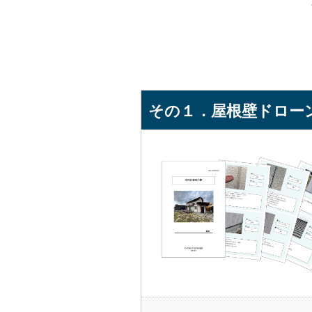
★★★★★
グ
この度、築三
３社に見積も
くれて他社と
完成後、ほん
その１．屋根壁ドロー
★★★★★
浩
初めての屋根
見積過程での
ドに立って提
他の業者のほ
つこさが感じ
こうした点が
結果として、
替えにとどめ
無駄な塗装箇
ても、細かに
出来栄えは予