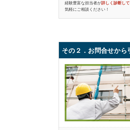
経験豊富な担当者が
詳しく診断して
引き続き付き
気軽にご相談ください！
★★★★★
ta
4社の中で、
緒にカメラ画
又、塗装に関
れましたので
その２．お問合せから
実施工に入る
からも苦情も
施工も、毎日
施工途中、要
ない箇所でも
ました。
施工完了し、
かったと思い
★★★★☆
SH
壁の汚れ・ヒ