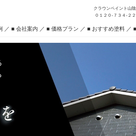
クラウンペイント山
０１２０-７３４-２
例
■ 会社案内
■ 価格プラン
■ おすすめ塗料