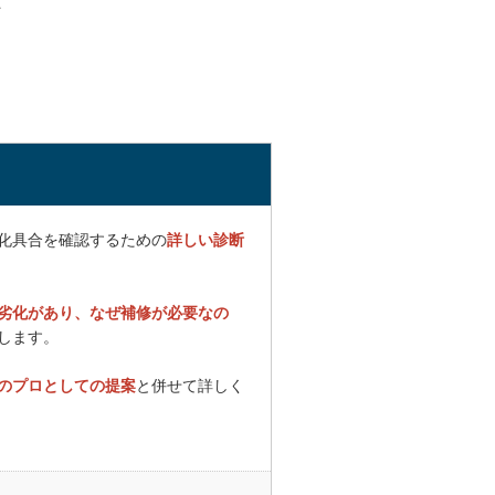
を丁寧にして
した。
。
化具合を確認するための
詳しい診断
ユーザーサイ
セールスもし
劣化があり、なぜ補修が必要なの
します。
キングの打ち
のプロとしての提案
と併せて詳しく
修計画につい