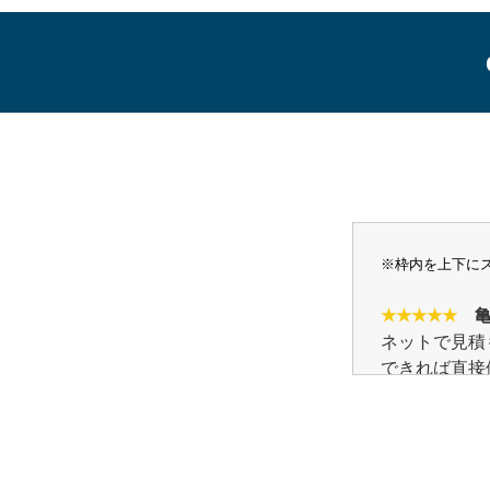
※枠内を上下に
★★★★★
亀
ネットで見積
できれば直接
だからこそ、
るべき。
話をして、そ
もちろん、我