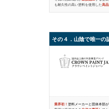
これでコスパ
も耐久性の高い塗料を使用した
高品
また、職人さ
クラウンペイ
これらのこと
上記は全店舗のG
その４．山陰で唯一の
業界初！
塗料メーカーと団体本部が