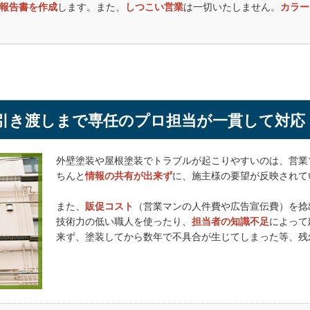
報告書を作成
します。また、
しつこい営業
は一切いたしません。
カラー
合っていける、おススメの塗装のプロだと思います。
naka 様
クラウンペイントさんが、唯一ドローンを使用し現地調査を行
像を見ながら解りやすく説明していただきました。
して素人である私の要望にいくつかの提案しつつ、丁寧に説明
信用出来るかと思い施工依頼しました。
引き渡しまで専任のプロ担当が一貫して対応
前には近隣住民の方たちにも、工事の挨拶を行ってもらいまし
なく工事終了しました。
写真付きの状況報告があり進捗具合も解りやすかったです。
外壁塗装や屋根塗装でトラブルが起こりやすいのは、営業
ちんと
情報の共有が出来ず
に、施主様の要望が反映されて
所、要所でクラウンペイントさんの検査があり、素人の私では
、専門職ならではの見識で検査を行い合格するまで施工を行っ
また、
販促コスト
（営業マンの人件費や広告宣伝費）を捻
技術力の低い職人を使ったり、
担当者の知識不足
によって
外観を見ると新築かと思えるくらい綺麗に仕上がっていて、施
来ず、塗装してから数年で不具合が生じてしまった等、残
ました。
INDO 様
ビ割れ、屋根・軒の漏水等が気になり、今回初の外壁・屋根塗