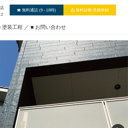
陰店
☎ 無料通話 (9∼18時)
📩 無料診断/見積依頼
２２
■ 塗装工程
■ お問い合わせ