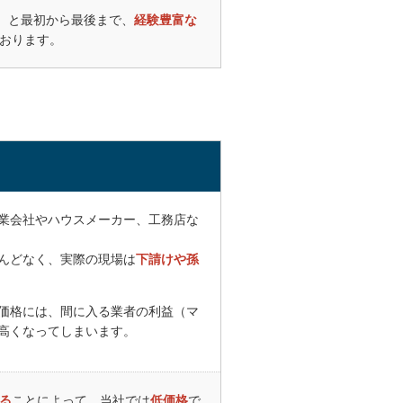
、と最初から最後まで、
経験豊富な
、最も明瞭か
おります。
からお願いす
。
業会社やハウスメーカー、工務店な
している業者
回（他業者は
んどなく、実際の現場は
下請けや孫
ることから、
価格には、間に入る業者の利益（マ
必要性等を丁
高くなってしまいます。
、当初予算を
た。
る
ことによって、当社では
低価格
で