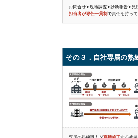
ことにしまし
お問合せ➤現地調査➤診断報告➤見
塗料選択や施
担当者が専任一貫制
で責任を持って
つ納得する解
（現物調査を
る決め手とな
結果として、
また以後も経
今後もお付き
その３．自社専属の熟
★★★★★
OK
数社の見積も
最初に提示さ
さんが多い中
下見をしたの
施工をお願い
施工途中、屋
寧に説明をし
施工中、こち
超えましたが
専属の熟練職人が
直接施工
する塗装