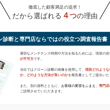
徹底した顧客満足の追求！
レート 様
４
十年を越え２回目の塗替え。
だから選ばれる
つ
の理由
りをお願いし、クラウンペイントさんは、塗料の一からの説明
の違い等を知れて良さと価格に納得しお願いすることになりま
とうにダイヤを纏ったような強く美しい輝きに仕上がりました
ン診断と専門店ならではの役立つ調査報告書
之吉井 様
塗装および外壁サイディングの改修でした。
適切なメンテナンス時期や方法を知るためには、現状の劣
現状把握が的確で、今回すべき工事の範囲・グレードについて
が不可欠
です。
案していただきました。
とんどが自社利益を優先したような提案となっていましたが、
当社ではドローン診断の画像を使用して、
現状どのような
られませんでした。
か、どのような方法が良いのか
を報告書としてご提出いた
、安心して任せられたポイントです。
肝心の屋根塗装はグレード最上級のもので施工、壁は目地コー
また、別の資料とともに、
お客様の要望をふまえ、
専門店
る方法で、総コストも抑えていただきました。
ご説明させていただきます。
所(生地素材により塗り替えしても剥がれ易い箇所)や今後の改
アドバイスいただきました。
想以上で、本当にやってよかったと思っています。