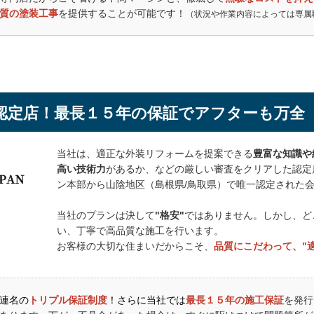
の良さがわかると思います。
質の塗装工事
を提供することが可能です！
（状況や作業内容によっては専属
んも丁寧に施工内容を説明をしてくださりました。
ントさんありがとうございました。
から、内装のリハウスもお願いすることにしました。
oogleMapに投稿していただいたクチコミからピックアップしております。
認定店！最長１５年の保証でアフターも万全
当社は、適正な外装リフォームを提案できる
豊富な知識や
高い技術力
があるか、などの厳しい審査をクリアした認定
ン本部から山陰地区（島根県/鳥取県）で唯一認定された
当社のプランは決して
"格安"
ではありません。しかし、ど
い、丁寧で高品質な施工を行います。
お客様の大切な住まいだからこそ、
品質にこだわって、"
連名の
トリプル保証制度
！さらに当社では
最長１５年の施工保証
を発行